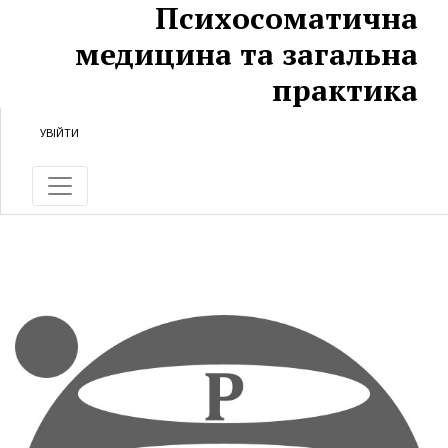
Психосоматична
Перейти до головного
Перейти в головне навігаційне меню
Перейти на нижній колонтитул сайту
медицина та загальна
практика
УВІЙТИ