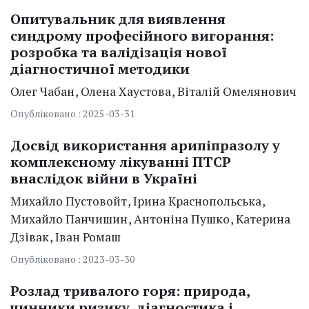
Опитувальник для виявлення
синдрому професійного вигорання:
розробка та валідізація нової
діагностичної методики
Олег
Чабан
Олена
Хаустова
Віталій
Омелянович
Опубліковано : 2025-03-31
Досвід використання арипіпразолу у
комплексному лікуванні ПТСР
внаслідок війни в Україні
Михайло
Пустовойт
Ірина
Краснопольська
Михайло
Панчишин
Антоніна
Пушко
Катерина
Дзівак
Іван
Ромаш
Опубліковано : 2023-03-30
Розлад тривалого горя: природа,
чинники ризику, діагностика і