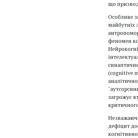
що призвод
Особливе з
майбутніх 
антропомор
феномен ког
Нейрокогні
інтелектуа
синаптични
(cognitive 
аналітичног
"аутсорсин
загрожує в
критичного
Незважаючи
дефіцит до
когнітивно