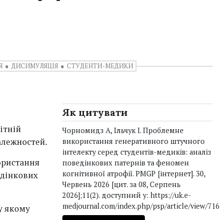
Я
ДИСИМУЛЯЦІЯ
СТУДЕНТИ-МЕДИКИ
Як цитувати
ітній
Чорномидз А, Ільчук І. Проблемне
алежностей.
використання генеративного штучного
інтелекту серед студентів-медиків: аналіз
ористання
поведінкових патернів та феномен
когнітивної атрофії. PMGP [інтернет]. 30,
едінкових
Червень 2026 [цит. за 08, Серпень
2026];11(2). доступний у: https://uk.e-
medjournal.com/index.php/psp/article/view/716
у якому