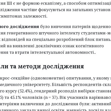
ня ШІ є не формою ескапізму, а способом оптимізаці
слідження частіше фокусуються на загальних установ
симптомах залежності.
ного дослідження
було вивчення патернів щоденно
ня генеративного штучного інтелекту студентами-
іх відповідей на спеціально розроблений блок питань
ий на виявленні доклінічних ознак когнітивного
ння та втрати інтелектуальної автономності..
али та методи дослідження
крос-секційне (одномоментне) опитування, у якому 
 медичного університету. Більшість респондентів скл
го курсу (52.4%), гендерний розподіл вибірки станов
5) та 45.1% чоловіків (n = 37). Вік учасників варіювавс
Критеріями включення до дослідження були: активний
дичного закладу вищої освіти, наявність досвіду вз