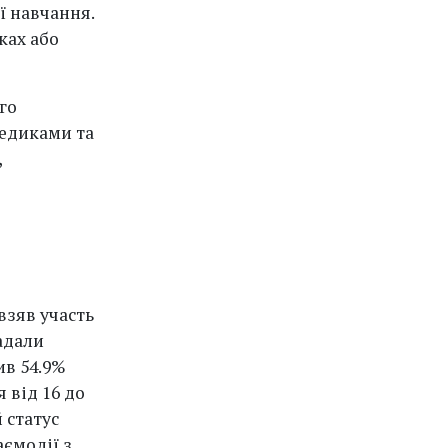
ї навчання.
ках або
го
медиками та
,
взяв участь
адали
ив 54.9%
я від 16 до
 статус
аємодії з