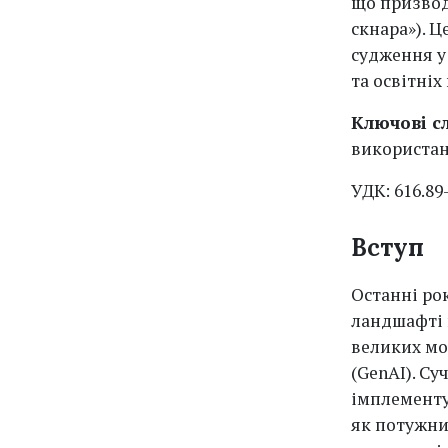
що призвод
скнара»). 
судження у
та освітніх
Ключові с
використан
УДК: 616.89-
Вступ
Останні ро
ландшафті 
великих мо
(GenAI). С
імплементу
як потужних