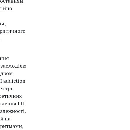
ростанням
сійної
ня,
критичного
.
ання
взаємодією
ндром
I addiction
ектрі
оретичних
оплення ШІ
залежності.
 й на
оритмами,