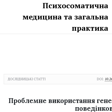
Перейти до головного
Перейти в головне навігаційне меню
Перейти на нижній колонтитул сайту
Психосоматична
медицина та загальна
практика
ДОСЛІДНИЦЬКІ СТАТТІ
DOI:
10.2
Проблемне використання генер
поведінков