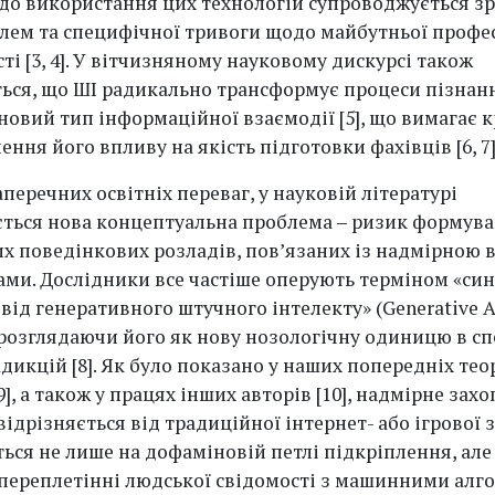
 до використання цих технологій супроводжується з
лем та специфічної тривоги щодо майбутньої профе
і [3, 4]. У вітчизняному науковому дискурсі також
ься, що ШІ радикально трансформує процеси пізнан
овий тип інформаційної взаємодії [5], що вимагає 
ння його впливу на якість підготовки фахівців [6, 7]
аперечних освітніх переваг, у науковій літературі
ється нова концептуальна проблема ‒ ризик формув
х поведінкових розладів, пов’язаних із надмірною 
ами. Дослідники все частіше оперують терміном «си
від генеративного штучного інтелекту» (Generative A
 розглядаючи його як нову нозологічну одиницю в сп
дикцій [8]. Як було показано у наших попередніх те
9], а також у працях інших авторів [10], надмірне зах
ідрізняється від традиційної інтернет- або ігрової 
ься не лише на дофаміновій петлі підкріплення, але
переплетінні людської свідомості з машинними алг