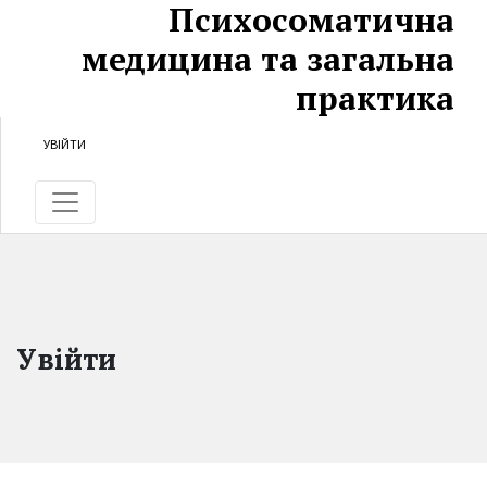
Психосоматична
Перейти до головного
Перейти в головне навігаційне меню
Перейти на нижній колонтитул сайту
медицина та загальна
практика
УВІЙТИ
Увійти