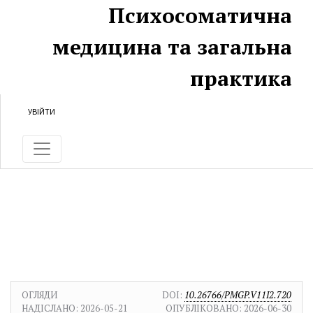
Перейти до головного
Перейти в головне навігаційне меню
Перейти на нижній колонтитул сайту
Психосоматична
медицина та загальна
практика
УВІЙТИ
ОГЛЯДИ
DOI:
10.26766/PMGP.V11I2.720
НАДІСЛАНО:
2026-05-21
ОПУБЛІКОВАНО:
2026-06-30