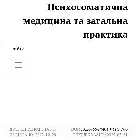
Перейти до головного
Перейти в головне навігаційне меню
Перейти на нижній колонтитул сайту
Психосоматична
медицина та загальна
практика
УВІЙТИ
ДОСЛІДНИЦЬКІ СТАТТІ
DOI:
10.26766/PMGP.V11I1.706
НАДІСЛАНО:
2025-12-28
ОПУБЛІКОВАНО:
2025-03-31