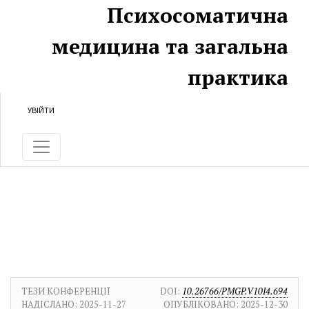
Перейти до головного
Перейти в головне навігаційне меню
Перейти на нижній колонтитул сайту
Психосоматична
медицина та загальна
практика
УВІЙТИ
ТЕЗИ КОНФЕРЕНЦІЇ
DOI:
10.26766/PMGP.V10I4.694
НАДІСЛАНО:
2025-11-27
ОПУБЛІКОВАНО:
2025-12-30