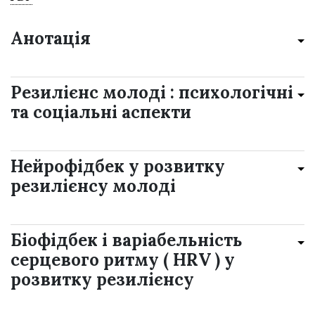
Анотація
Резилієнс молоді : психологічні
та соціальні аспекти
Нейрофідбек у розвитку
резилієнсу молоді
Біофідбек і варіабельність
серцевого ритму ( HRV ) у
розвитку резилієнсу