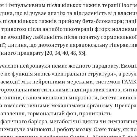
м і імпульсивним після кількох тижнів терапії ізотр
дина, що відчуває апатію та віддаленість від власни
 після кількох тижнів прийому бета-блокатора; паці
тривогою після антибіотикотерапії фторхінолонами
чає емоційну лабільність після початку гормональної
ії; дитина, що демонструє парадоксальну гіперактив
ного препарату [20, 34, 40, 48, 53].
сучасної нейронауки немає жодного парадоксу. Емоц
е не функція якоїсь «центральної структури», а резул
заємодії між нейронними мережами, системою ГАМК
 гормональними сигналами надниркових залоз, сигн
токінів, станом кишкової мікробіоти, вегетативно
а гомеостатичними механізмами організму. Препарат
апалення, гормональний фон, проникність
фалічного бар’єра, метаболічні цикли чи симпатичн
 неминуче змінюють і роботу мозку. Саме тому, як п