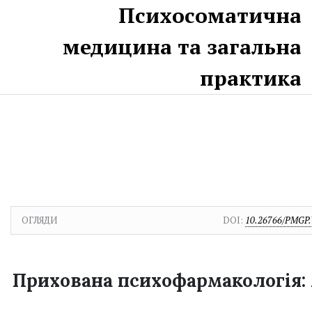
Перейти до головного
Перейти в головне навігаційне меню
Перейти на нижній колонтитул сайту
Психосоматична
медицина та загальна
практика
ОГЛЯДИ
DOI:
10.26766/PMGP.
Прихована психофармакологія: 