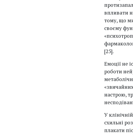
протизапал
впливати на
тому, що ми
своєму фун
«психотроп
фармаколог
[25].
Емоції не 
роботи нейр
метаболічни
«звичайних
настрою, т
несподіван
У клінічній
схильні роз
плакати піс