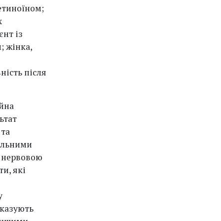
етиноїном;
х
єнт із
; жінка,
ність після
ійна
ьтат
 та
альними
ю нервовою
и, які
у
оказують