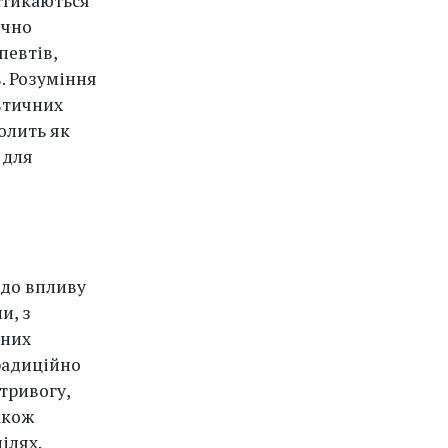
стикаються
ично
певтів,
в. Розуміння
втичних
олить як
 для
одо впливу
и, з
чних
радиційно
тривогу,
акож
ілях.