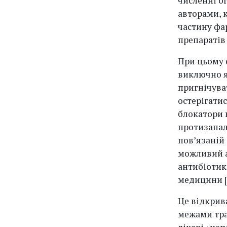
численні ог
авторами, 
частину фа
препаратів [
При цьому 
виключно я
пригнічува
остерігатис
блокатори 
протизапал
пов’язаній
можливий а
антибіотик
медицини [23
Це відкрив
межами тра