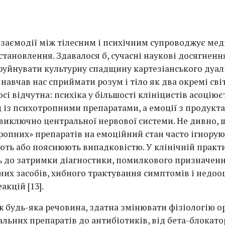
заємодії між тілесним і психічним супроводжує мед
становлення. Здавалося б, сучасні наукові досягненн
руйнувати культурну спадщину картезіанського дуал
навчав нас сприймати розум і тіло як два окремі сві
осі відчутна: психіка у більшості клініцистів асоціює
 із психотропними препаратами, а емоції з продукт
 виключно центральної нервової системи. Не дивно, 
ропних» препаратів на емоційний стан часто ігнорую
ть або пояснюють випадковістю. У клінічній практи
 до затримки діагностики, помилкового призначен
них засобів, хибного трактування симптомів і недоо
акцій [13].
ж будь-яка речовина, здатна змінювати фізіологію о
альних препаратів до антибіотиків, від бета-блокато