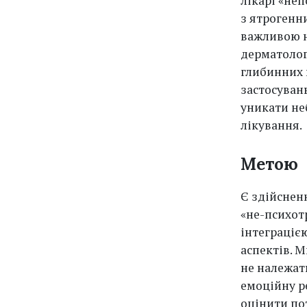
лікарі «не
з ятрогенн
важливою не
дерматологі
глибинних 
застосуван
уникати не
лікування.
Метою
Є здійснен
«не-психот
інтеграціє
аспектів. 
не належат
емоційну ре
оцінити по