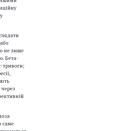
 іншими
енційну
у
глядати
 або
мо не лише
о. Бета-
-тривоги;
сії,
ують
 через
фективній
поза
о саме