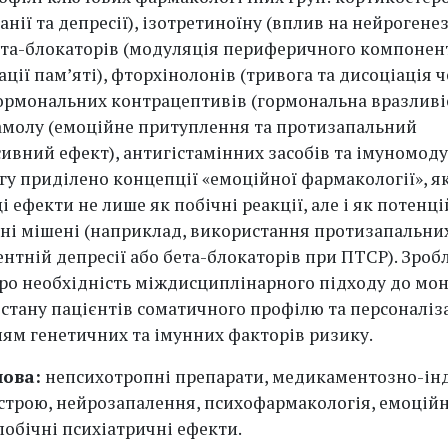
анії та депресії), ізотретиноїну (вплив на нейрогенез
бета-блокаторів (модуляція периферичного компонент
ції пам’яті), фторхінолонів (тривога та дисоціація 
гормональних контрацептивів (гормональна вразливі
амолу (емоційне притуплення та протизапальний
ивний ефект), антигістамінних засобів та імуномоду
гу приділено концепції «емоційної фармакології», я
і ефекти не лише як побічні реакції, але і як потенці
ні мішені (наприклад, використання протизапальних
ентній депресії або бета-блокаторів при ПТСР). Зроб
ро необхідність міждисциплінарного підходу до мо
 стану пацієнтів соматичного профілю та персоналіза
ням генетичних та імунних факторів ризику.
лова:
непсихотропні препарати, медикаментозно-ін
строю, нейрозапалення, психофармакологія, емоцій
побічні психіатричні ефекти.