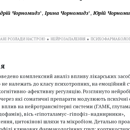
дрій Чорномидз
Ірина Чорномидз
Юрій Чорноми
+
+
АНІ РОЗЛАДИ НАСТРОЮ
НЕЙРОЗАПАЛЕННЯ
ПСИХОФАРМАКОЛОГ
ія
роведено комплексний аналіз впливу лікарських засоб
 не належать до класу психотропних, на емоційний с
 когнітивно-афективну регуляцію. Розглянуто нейроб
 через які соматичні препарати модулюють психічні 
вплив на нейротрансмітерні системи (ГАМК, глутама
 дофамін), вісь «гіпоталамус–гіпофіз–наднирники»,
ення, цитокінові шляхи та мікробіом. Детально про
рофілі ключових фармакологічних груп: кортикостеро