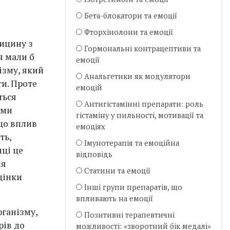
Бета-блокатори та емоції
Фторхінолони та емоції
ицину з
Гормональні контрацептиви та
я мали б
емоції
ізму, який
Анальгетики як модулятори
ти. Проте
емоцій
ться
Антигістамінні препарати: роль
ами
гістаміну у пильності, мотивації та
що вплив
емоціях
ть,
Імунотерапія та емоційна
ці це
відповідь
ня
Статини та емоції
цінки
Інші групи препаратів, що
впливають на емоції
рганізму,
Позитивні терапевтичні
рів до
можливості: «зворотний бік медалі»