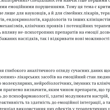
психіатричних» спеціальностей найчастіше першими 
ими емоційними порушеннями. Тому ця тема є крит
 лише для науковців, а й для сімейних лікарів, тера
в, ендокринологів, кардіологів та інших клініцисті
механізмів, клінічних проявів і потенційних терапе
ь впливу не-психотропних препаратів на емоції дозв
бажаних наслідків, так і відкривати нові можливості
ня глибокого аналітичного огляду сучасних даних щ
ропних» лікарських засобів на емоційний стан людин
ю молекулярних, нейробіологічних, імунних та кліні
Ми прагнемо визначити, яким чином препарати, що т
ь до психофармакології, здатні модулювати настрій, 
активність та здатність до емоційної інтеграції, а т
тенціал використання цих ефектів у терапевтичних ц