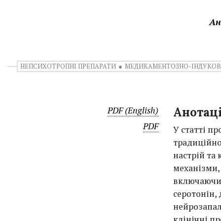
Ан
НЕПСИХОТРОПНІ ПРЕПАРАТИ
МЕДИКАМЕНТОЗНО-ІНДУКОВ
PDF (English)
Анотац
PDF
У статті п
традиційно
настрій та
механізми,
включаючи 
серотонін,
нейрозапал
клінічні п