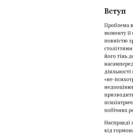
Вступ
Проблема в
моменту її 
повністю з
століттями 
його тінь д
насамперед
діяльності
«не-психот
недооцінюю
призводить
психіатрич
побічних ре
Насправді 
від гормон