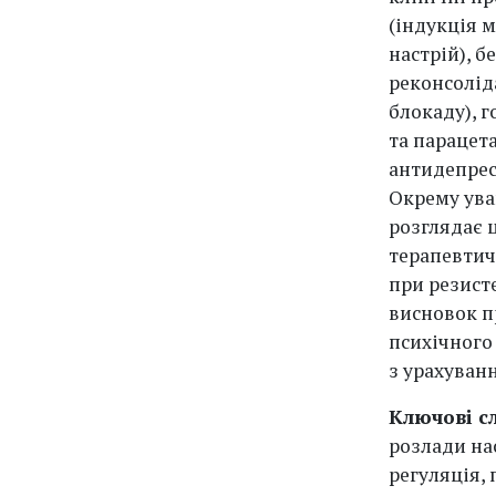
(індукція м
настрій), 
реконсоліда
блокаду), 
та парацет
антидепрес
Окрему ува
розглядає ц
терапевтич
при резист
висновок п
психічного
з урахуван
Ключові с
розлади на
регуляція, 