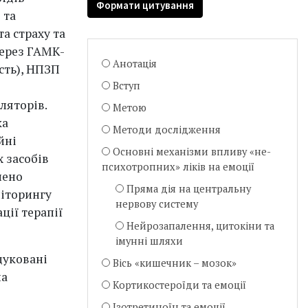
Формати цитування
 та
а страху та
через ГАМК-
Анотація
сть), НПЗП
Вступ
ляторів.
Метою
ка
Методи дослідження
йні
Основні механізми впливу «не-
 засобів
психотропних» ліків на емоції
лено
Пряма дія на центральну
ніторингу
нервову систему
ції терапії
Нейрозапалення, цитокіни та
імунні шляхи
дуковані
Вісь «кишечник – мозок»
на
Кортикостероїди та емоції
Ізотретиноїн та емоції