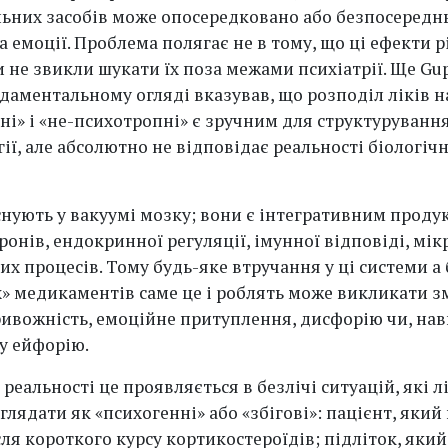
ьних засобів може опосередковано або безпосередн
 емоції. Проблема полягає не в тому, що ці ефекти рі
 не звикли шукати їх поза межами психіатрії. Ще Gup
даментальному огляді вказував, що розподіл ліків н
ні» і «не-психотропні» є зручним для структуруванн
ії, але абсолютно не відповідає реальності біологіч
існують у вакуумі мозку; вони є інтегративним проду
онів, ендокринної регуляції, імунної відповіді, мік
х процесів. Тому будь-яке втручання у ці системи а 
» медикаментів саме це і роблять може викликати з
ривожність, емоційне притуплення, дисфорію чи, нав
у ейфорію.
 реальності це проявляється в безлічі ситуацій, які л
глядати як «психогенні» або «збігові»: пацієнт, який
ля короткого курсу кортикостероїдів; підліток, який