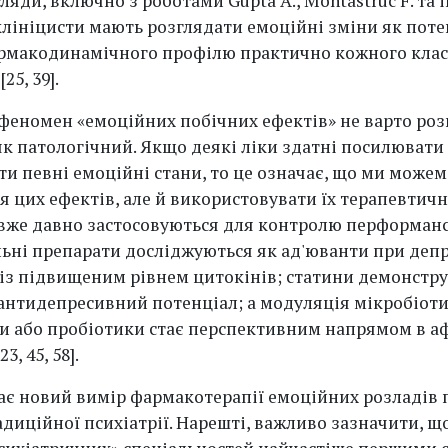
ляди, включно з роботами Gupta A., Montastruc F. та
клініцисти мають розглядати емоційні зміни як пот
рмакодинамічного профілю практично кожного клас
25, 39].
феномен «емоційних побічних ефектів» не варто роз
к патологічний. Якщо деякі ліки здатні посилювати
ти певні емоційні стани, то це означає, що ми може
я цих ефектів, але й використовувати їх терапевтичн
вже давно застосовуються для контролю перформанс
ьні препарати досліджуються як ад'юванти при депре
 із підвищеним рівнем цитокінів; статини демонстр
нтидепресивний потенціал; а модуляція мікробіоти
и або пробіотики стає перспективним напрямом в а
, 45, 58].
ає новий вимір фармакотерапії емоційних розладів 
диційної психіатрії. Нарешті, важливо зазначити, щ