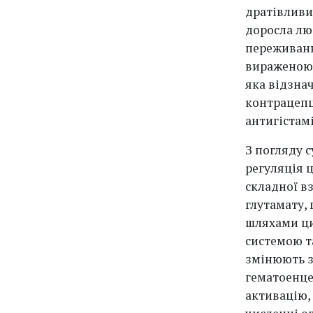
дратівливи
доросла лю
переживань
вираженою 
яка відзна
контрацепц
антигістамін
З погляду 
регуляція ц
складної в
глутамату,
шляхами ци
системою т
змінюють з
гематоенце
активацію,