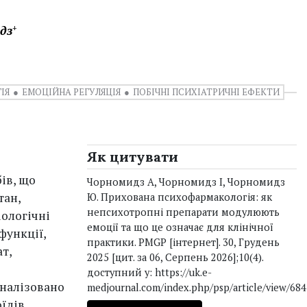
дз
+
ІЯ
ЕМОЦІЙНА РЕГУЛЯЦІЯ
ПОБІЧНІ ПСИХІАТРИЧНІ ЕФЕКТИ
Як цитувати
ів, що
Чорномидз А, Чорномидз І, Чорномидз
тан,
Ю. Прихована психофармакологія: як
непсихотропні препарати модулюють
іологічні
емоції та що це означає для клінічної
функції,
практики. PMGP [інтернет]. 30, Грудень
т,
2025 [цит. за 06, Серпень 2026];10(4).
доступний у: https://uk.e-
аналізовано
medjournal.com/index.php/psp/article/view/684
їдів