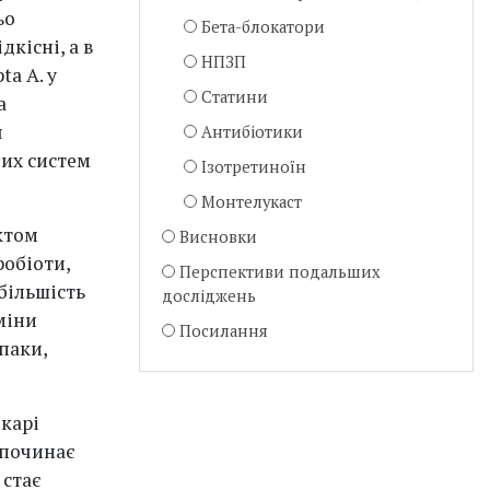
ьо
Бета-блокатори
дкісні, а в
НПЗП
ta A. у
Статини
а
я
Антибіотики
них систем
Ізотретиноїн
Монтелукаст
ктом
Висновки
робіоти,
Перспективи подальших
більшість
досліджень
міни
Посилання
паки,
ікарі
 починає
 стає