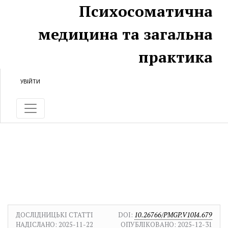
Перейти до головного
Перейти в головне навігаційне меню
Перейти на нижній колонтитул сайту
Психосоматична
медицина та загальна
практика
УВІЙТИ
ДОСЛІДНИЦЬКІ СТАТТІ
DOI:
10.26766/PMGP.V10I4.679
НАДІСЛАНО:
2025-11-22
ОПУБЛІКОВАНО:
2025-12-31