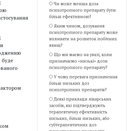
х
Чи може менша доза
ною
психотропного препарату бути
більш ефективною?
астосування
Яким чином, дозування
психотропного препарату може
х
впливати на розвиток побічних
ти
явищ?
ходженню
Що ми маємо на увазі, коли
 буде
призначаємо «низькі» дози
ованого
психотропного препарату?
У чому перевага призначення
більш низьких доз
фактором
психотропних препаратів?
Деякі приклади лікарських
засобів, які підтверджують
терапевтичну ефективність
низьких, більш низьких, або
субтерапевтичних доз
тком