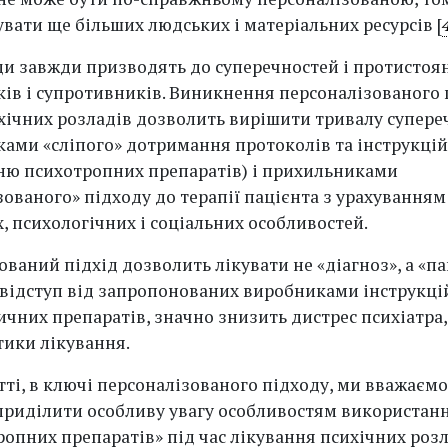
вати ще більших людських і матеріальних ресурсів [
ди завжди призводять до суперечностей і протистоя
ів і супротивників. Виникнення персоналізованого 
ихічних розладів дозволить вирішити тривалу супере
ами «сліпого» дотримання протоколів та інструкцій
ню психотропних препаратів) і прихильниками
зованого» підходу до терапії пацієнта з урахуванням
, психологічних і соціальних особливостей.
ваний підхід дозволить лікувати не «діагноз», а «па
ідступ від запропонованих виробниками інструкці
чних препаратів, значно знизить дистрес психіатра, 
тики лікування.
тті, в ключі персоналізованого підходу, ми вважаємо
приділити особливу увагу особливостям використан
ропних препаратів» під час лікування психічних розл