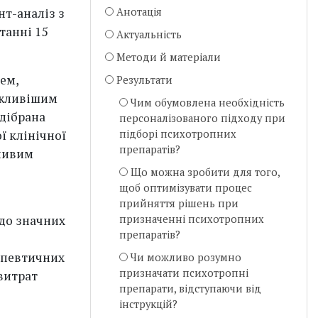
нт-аналіз з
Анотація
танні 15
Актуальність
Методи й матеріали
ем,
Peзультати
ажливішим
Чим обумовлена необхідність
ідібрана
персоналізованого підходу при
ї клінічної
підборі психотропних
препаратів?
жливим
Що можна зробити для того,
щоб оптимізувати процес
прийняття рішень при
 до значних
призначенні психотропних
препаратів?
апевтичних
Чи можливо розумно
призначати психотропні
витрат
препарати, відступаючи від
інструкцій?