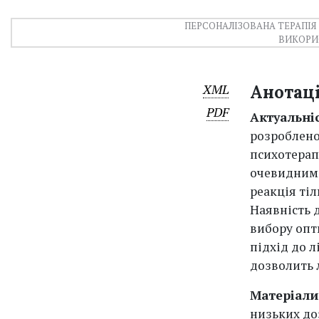
ПЕРСОНАЛІЗОВАНА ТЕРАПІЯ
ВИКОРИ
XML
Анотац
PDF
Актуальні
розроблено
психотерап
очевидним, 
реакція тіл
Наявність 
вибору опт
підхід до л
дозволить л
Матеріали
низьких до