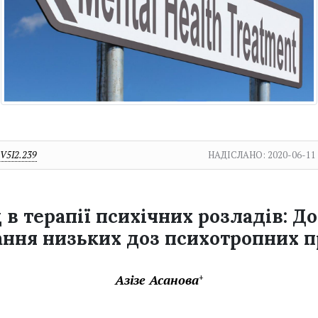
V5I2.239
НАДІСЛАНО:
2020-06-11
 в терапії психічних розладів: Д
ння низьких доз психотропних п
Азізе Асанова
+