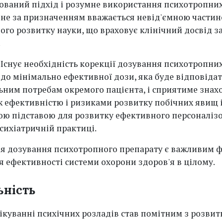
ований підхід і розумне використання психотропни
 не за призначенням вважається невід'ємною части
ого розвитку науки, що враховує клінічний досвід з
.
.
Існує необхідність корекції дозування психотропни
 до мінімально ефективної дози, яка буде відповіда
ьним потребам окремого пацієнта, і сприятиме зна
ж ефективністю і ризиками розвитку побічних явищ і
ою підставою для розвитку ефективного персоналіз
психіатричній практиці.
я дозування психотропного препарату є важливим 
 ефективності системи охорони здоров'я в цілому.
ьність
лікуванні психічних розладів став помітним з розви