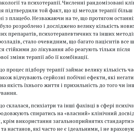
кології та психотерапії. Численні рандомізовані клі
я підтвердили той факт, що ці методи терапії більш
ні з плацебо. Незважаючи на те, що протягом останні
 було розроблено і досліджено велику кількість нови
их препаратів, психотерапевтичних та інших методі
розладів, стало очевидним, що багато пацієнтів все 
я стійкими до лікування або реагують тільки після
ої зміни терапії або її комбінації.
що процес підбору терапії займає велику кількість ча
також відчувають серйозні побічні ефекти, які негат
а якість їхнього життя і прихильність до того чи ін
ування.
що склалася, психіатри та інші фахівці в сфері психіч
родовжують спиратись на «власний» клінічний досвід
, крім використання загальноприйнятих стандарти
та настанов, які часто не є ідеальними, і не враховую