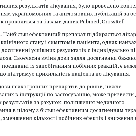
тивних результатів лікування, було проведено конте
ням україномовних та англомовних публікацій за ос
ук проводився за базами даних Pubmed, CrossRef.
и.
Найбільш ефективний препарат підбирається лікар
 клінічного стану і симптомів пацієнта, однак найв
 досягненні успішних результатів є індивідуально п
доза. Своєчасна зміна дози задля досягнення бажано
 в поєднанні із запобіганням побічних реакцій, є ва
що підтримує прихильність пацієнта до лікування.
ози психотропних препаратів до рівнів, нижче
аних в інструкції по застосуванню, може призвести
 результатів за рахунок: поліпшення медичного
ання в цілому з більш ефективним досягненням тер
в, зменшення кількості побічних ефектів і зниження 