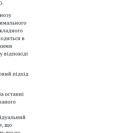
).
гнозу
тимального
складного
ходяться в
ьними
у відповіді
новий підхід
За останні
ованого
відуальний
е, що
му що це