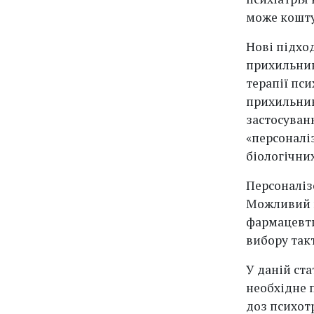
може кошту
Нові підхо
прихильник
терапії пс
прихильник
застосуван
«персоналі
біологічних
Персоналізо
Можливий в
фармацевти
вибору так
У даній ста
необхідне 
доз психот