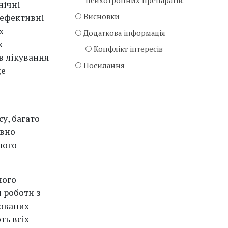
психотропних препаратів.
нічні
 ефективні
Висновки
х
Додаткова інформація
х
Конфлікт інтересів
в лікування
Посилання
ще
су, багато
ивно
шого
ного
 роботи з
зованих
ть всіх