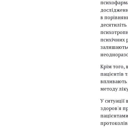
психофарма
дослідженн
в порівнян
десятиліть
психотропн
психічних 
залишаютьс
неодноразов
Крім того, 
пацієнтів 
впливають н
методу лік
У ситуації 
здоров'я п
пацієнтами
протоколів 