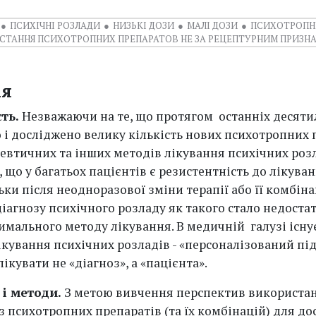
ПСИХІЧНІ РОЗЛАДИ
НИЗЬКІ ДОЗИ
МАЛІ ДОЗИ
ПСИХОТРОПНІ
СТАННЯ ПСИХОТРОПНИХ ПРЕПАРАТОВ НЕ ЗА РЕЦЕПТУРНИМ ПРИЗН
ія
сть.
Незважаючи на те, що протягом останніх десяти
 і досліджено велику кількість нових психотропних 
евтичних та інших методів лікування психічних розл
що у багатьох пацієнтів є резистентність до лікува
ьки після неодноразової зміни терапії або її комбінац
діагнозу психічного розладу як такого стало недоста
имального методу лікування. В медичній галузі існу
ікування психічних розладів - «персоналізований під
ікувати не «діагноз», а «пацієнта».
 і методи.
З метою вивчення перспектив використа
з психотропних препаратів (та їх комбінацій) для д