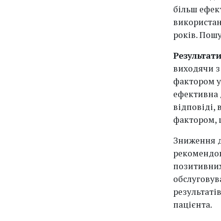
більш ефек
використан
років. Пош
Результат
виходячи з
фактором у
ефективна 
відповіді,
фактором, 
Зниження д
рекомендов
позитивних
обслуговув
результаті
пацієнта.