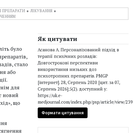
 ПРЕПАРАТИ
ЛІКУВАННЯ
АЧЕННЯМ
Як цитувати
літь було
Асанова А. Персоналізований підхід в
препаратів,
терапії психічних розладів:
Довгострокові перспективи
адів, стало
використання низьких доз
ння або
психотропних препаратів. PMGP
ії.
[інтернет]. 28, Серпень 2020 [цит. за 07,
тнім для
Серпень 2026];5(2). доступний у:
є новий
https://uk.e-
medjournal.com/index.php/psp/article/view/239
хід», що
Формати цитування
ння
осягнення