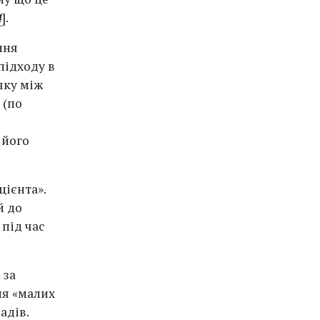
4
].
ння
підходу в
чку між
 (по
 його
цієнта».
й до
під час
 за
ня «малих
адів.