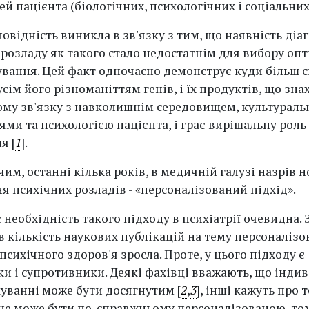
й пацієнта (біологічних, психологічних і соціальних
овідність виникла в зв'язку з тим, що наявність діа
 розладу як такого стало недостатнім для вибору оп
ування. Цей факт одночасно демонструє куди більш 
усім його різноманіттям генів, і їх продуктів, що зна
му зв'язку з навколишнім середовищем, культурал
ми та психологією пацієнта, і грає вирішальну роль 
я [
1
].
 чим, останні кілька років, в медичній галузі назрів 
я психічних розладів - «персоналізований підхід».
 необхідність такого підходу в психіатрії очевидна. 
в кількість наукових публікацій на тему персоналіз
психічного здоров'я зросла. Проте, у цього підходу є
и і супротивники. Деякі фахівці вважають, що інди
куванні може бути досягнутим [
2
,
3
], інші кажуть про т
 не може бути по-справжньому персоналізованою, то