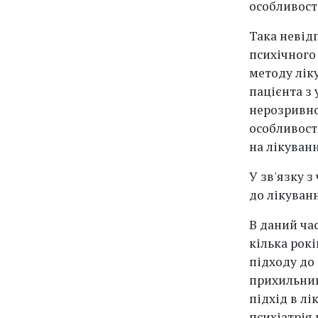
особливосте
Така невідп
психічного
методу лік
пацієнта з 
нерозривно
особливостя
на лікуванн
У зв'язку з
до лікуванн
В даний час
кілька рокі
підходу до 
прихильник
підхід в лі
психіатрія