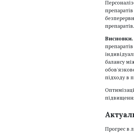
Персоналіз
препаратів
безперервн
препаратів
Висновки
препаратів
індивідуал
балансу мі
обов'язков
підходу в 
Оптимізаці
підвищення
Актуал
Прогрес в 