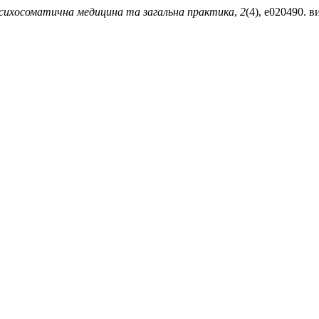
сихосоматична медицина та загальна практика
,
2
(4), e020490. в