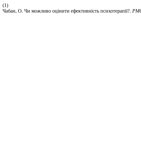
(1)
Чабан, О. Чи можливо оцінити ефективність психотерапії?.
PM