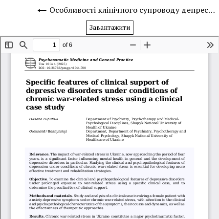
Особливості клінічного супроводу депресивних розладів в умовах хронічного стресу війни на прикладі клінічного кейсу
Завантажити