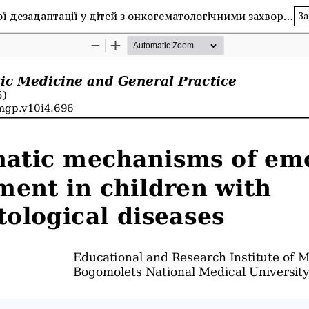
Психосоматичні механізми формування емоційної дезадаптації у дітей з онкогематологічними захворюваннями
За